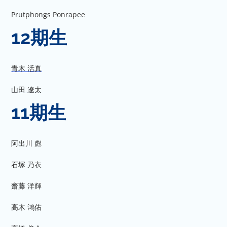
Prutphongs Ponrapee
12期生
青木 活真
山田 遼太
11期生
阿出川 彪
石塚 乃衣
齋藤 洋輝
高木 鴻佑