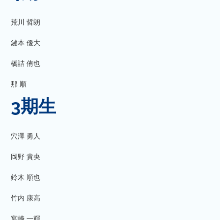
荒川 哲朗
鍵本 優大
橋詰 侑也
那 順
3期生
穴澤 勇人
岡野 貴央
鈴木 順也
竹内 康高
宮崎 一輝