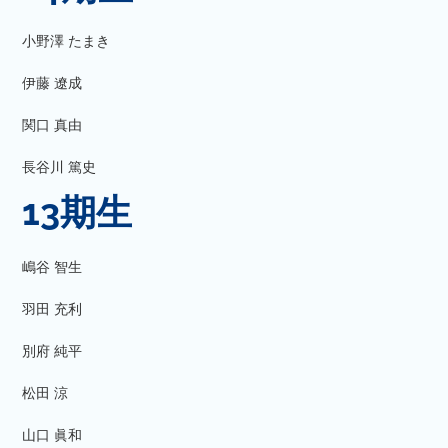
小野澤 たまき
伊藤 遼成
関口 真由
長谷川 篤史
13期生
嶋谷 智生
羽田 充利
別府 純平
松田 涼
山口 眞和