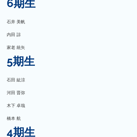
6期生
石井 美帆
内田 諒
家老 統矢
5期生
石田 紘涼
河田 晋弥
木下 卓哉
橋本 航
4期生