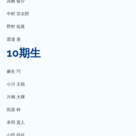
高橋 俊介
中村 宗太郎
野村 祐真
渡邉 凌
10期生
麻生 巧
小川 主税
片桐 大輝
田原 梓
本同 直人
山田 尚征