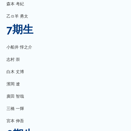
森本 考紀
乙ㇿ羊 勇太
7期生
小船井 惇之介
志村 崇
白木 丈博
濱岡 遼
廣田 智哉
三橋 一輝
宮本 伸吾