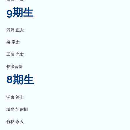
9期生
浅野 正太
泉 竜太
工藤 光太
長瀬智保
8期生
湖東 裕士
城光寺 佑樹
竹林 永人