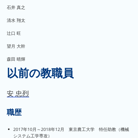
石井 真之
清水 翔太
辻口 旺
望月 大幹
森田 晴輝
以前の教職員
安 忠烈
職歴
2017年10月～2018年12月 東京農工大学 特任助教（機械
システム工学専攻）