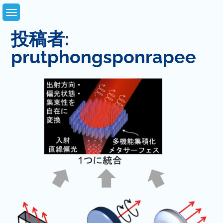
Skip
to
content
投稿者:
prutphongsponrapee