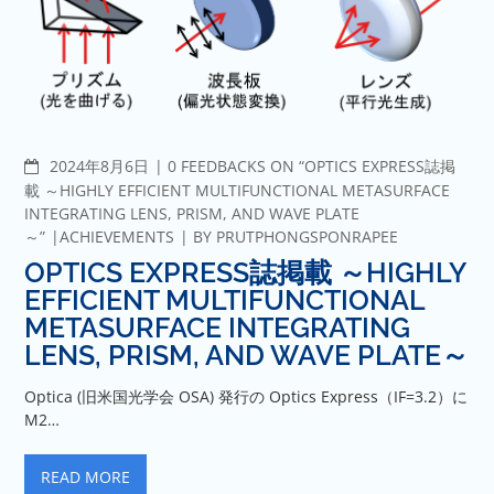
COMMENTS
2024年8月6日
0 FEEDBACKS ON “OPTICS EXPRESS誌掲
載 ～HIGHLY EFFICIENT MULTIFUNCTIONAL METASURFACE
INTEGRATING LENS, PRISM, AND WAVE PLATE
～”
ACHIEVEMENTS
BY
PRUTPHONGSPONRAPEE
OPTICS EXPRESS誌掲載 ～HIGHLY
EFFICIENT MULTIFUNCTIONAL
METASURFACE INTEGRATING
LENS, PRISM, AND WAVE PLATE～
Optica (旧米国光学会 OSA) 発行の Optics Express（IF=3.2）に
M2…
READ MORE